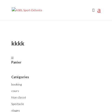
C'est disponible !
kkkk
jjj
Panier
Catégories
booking
cours
Non classé
Spectacle
stages