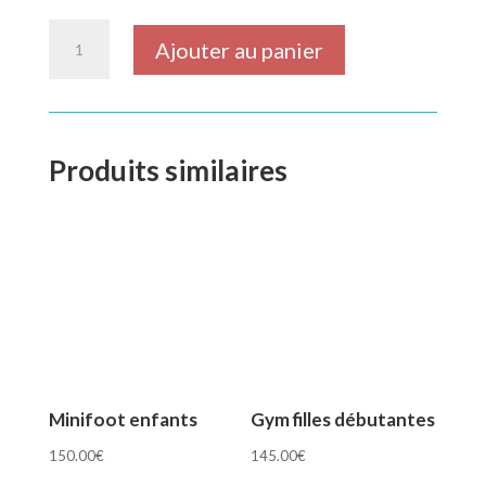
quantité
Ajouter au panier
de
Full
body
training
(20h30-
22h)
Produits similaires
Minifoot enfants
Gym filles débutantes
150.00
€
145.00
€