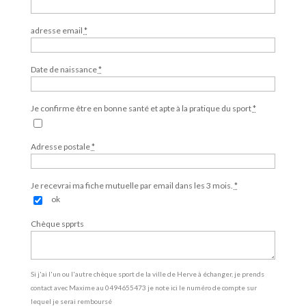
adresse email
*
Date de naissance
*
Je confirme être en bonne santé et apte à la pratique du sport
*
Adresse postale
*
Je recevrai ma fiche mutuelle par email dans les 3 mois.
*
ok
Chèque spprts
Si j'ai l'un ou l'autre chèque sport de la ville de Herve à échanger, je prends
contact avec Maxime au 0494655473 je note ici le numéro de compte sur
lequel je serai remboursé