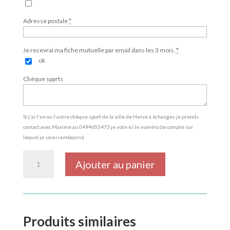
Adresse postale
*
Je recevrai ma fiche mutuelle par email dans les 3 mois.
*
ok
Chèque spprts
Si j'ai l'un ou l'autre chèque sport de la ville de Herve à échanger, je prends
contact avec Maxime au 0494655473 je note ici le numéro de compte sur
lequel je serai remboursé
quantité
Ajouter au panier
de
Running
Produits similaires