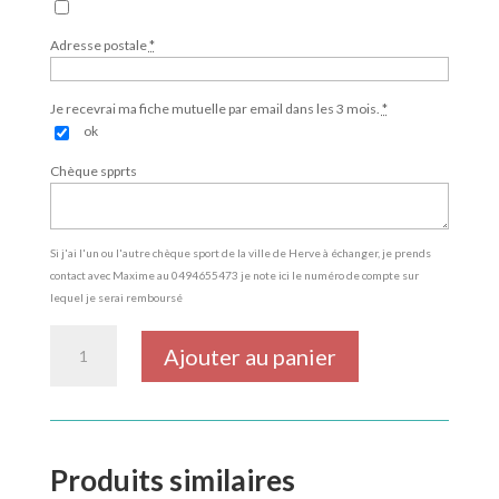
Adresse postale
*
Je recevrai ma fiche mutuelle par email dans les 3 mois.
*
ok
Chèque spprts
Si j'ai l'un ou l'autre chèque sport de la ville de Herve à échanger, je prends
contact avec Maxime au 0494655473 je note ici le numéro de compte sur
lequel je serai remboursé
quantité
Ajouter au panier
de
Gym
filles
débutantes
Produits similaires