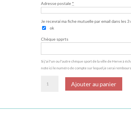
Adresse postale
*
Je recevrai ma fiche mutuelle par email dans les 3 
ok
Chèque spprts
Si j'ai l'un ou l'autre chèque sport de la ville de Herve 
note ici le numéro de compte sur lequel je serai rembour
quantité
Ajouter au panier
de
Zumba