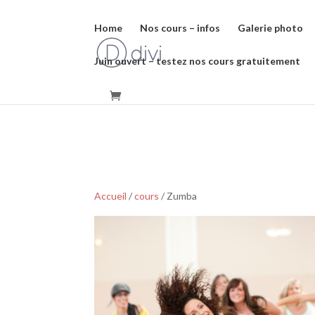
C'est disponible !
Home
Nos cours – infos
Galerie photo
Juin ouvert – testez nos cours gratuitement
Accueil
/
cours
/ Zumba