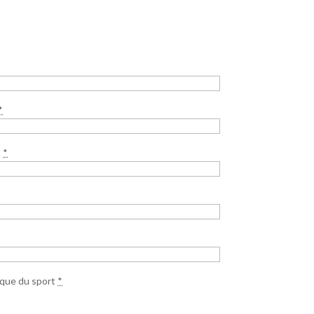
*
t
*
ique du sport
*