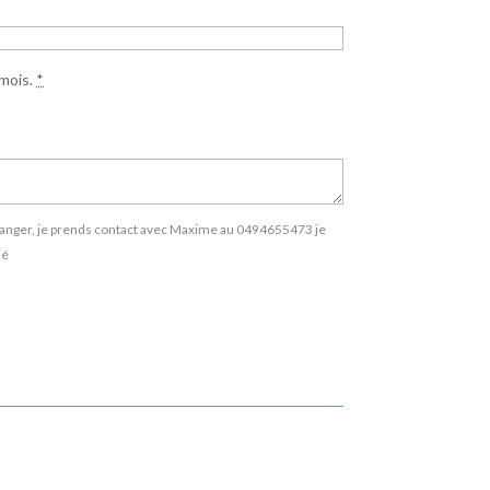
mois.
*
à échanger, je prends contact avec Maxime au 0494655473 je
sé